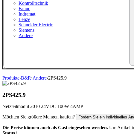
Kontrolltechnik
Fanuc
Indramat
Lenze
Schneider Electric
Siemens
Andere
Produkte
›
B&R
›
Andere
›
2PS425.9
2PS425.9
Netzteilmodul 2010 24VDC 100W 4AMP
Möchten Sie größere Mengen kaufen?
Fordern Sie ein individuelles An
Die Preise können auch als Gast eingesehen werden.
Um Artikel in
Status
i