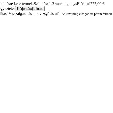
működésre kész termék.
Szállítás: 1-3 working days
Elérhető
775,00
€
egyeztetés
Kérjen árajánlatot
lítás: Visszaigazolás a bevizsgálás után
Ár kizárólag elfogadott partnereknek