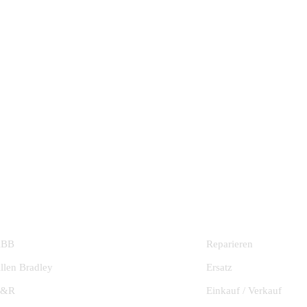
HERSTELLER
DIENSTLEISTU
ABB
Reparieren
llen Bradley
Ersatz
B&R
Einkauf / Verkauf