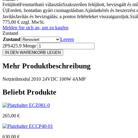
Felújított
Fenntartható választás
Szakszerűen felújított, bevizsgált és 
Új
Eredeti, bontatlan gyári csomagolásban.
Ajánlatkérés és beszerzési 
Javítás
Javítás és bevizsgálás; a pontos feltételeket visszaigazoljuk.
Szál
775,00
€
zzgl. MwSt.
Melden Sie sich an, um zu kaufen
Zustand
Zustand
Leeren
2PS425.9 Menge
IN DEN WARENKORB LEGEN
Mehr
Produktbeschreibung
Netzteilmodul 2010 24VDC 100W 4AMP
Beliebt
Produkte
ECZ081-0
265,00
€
ECCP40-01
630,00
€