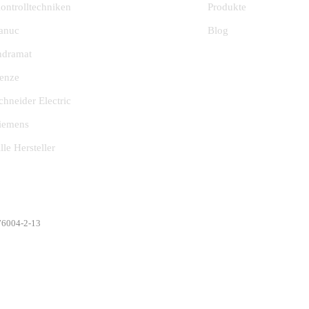
ontrolltechniken
Produkte
anuc
Blog
ndramat
enze
chneider Electric
iemens
lle Hersteller
376004-2-13