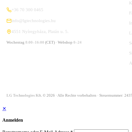
K
+36 70 300 0465
F
info@lgtechnologies.hu
I
4551 Nyíregyháza, Platán u. 5.
L
Wochentag
8:00–16:00
(CET) · Webshop
0–24
S
S
A
LG Technologies Kft.
© 2026 · Alle Rechte vorbehalten · Steuernummer: 24
✕
Anmelden