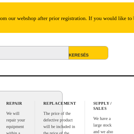
m our webshop after prior registration. If you would like to
REPAIR
REPLACEMENT
SUPPLY /
SALES
We will
The price of the
We have a
repair your
defective product
large stock
equipment
will be included in
and we also
within a
the price of the