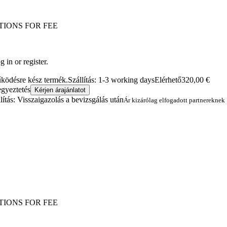
TIONS FOR FEE
 in or register.
működésre kész termék.
Szállítás: 1-3 working days
Elérhető
320,00
€
egyeztetés
Kérjen árajánlatot
lítás: Visszaigazolás a bevizsgálás után
Ár kizárólag elfogadott partnereknek
TIONS FOR FEE