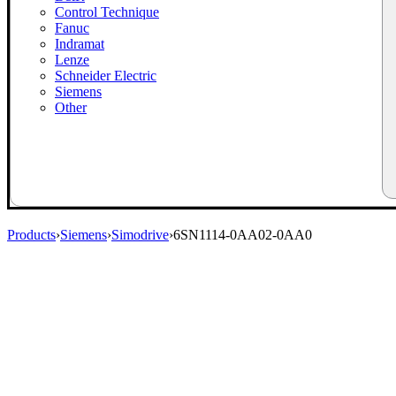
Control Technique
Fanuc
Indramat
Lenze
Schneider Electric
Siemens
Other
Products
›
Siemens
›
Simodrive
›
6SN1114-0AA02-0AA0