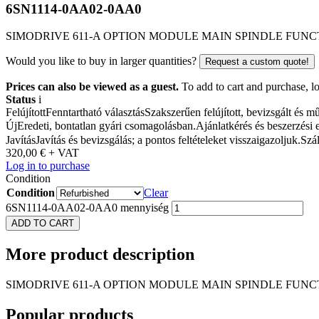
6SN1114-0AA02-0AA0
SIMODRIVE 611-A OPTION MODULE MAIN SPINDLE FUNC
Would you like to buy in larger quantities?
Request a custom quote!
Prices can also be viewed as a guest.
To add to cart and purchase, log
Status
i
Felújított
Fenntartható választás
Szakszerűen felújított, bevizsgált és 
Új
Eredeti, bontatlan gyári csomagolásban.
Ajánlatkérés és beszerzési 
Javítás
Javítás és bevizsgálás; a pontos feltételeket visszaigazoljuk.
Szál
320,00
€
+ VAT
Log in to purchase
Condition
Condition
Clear
6SN1114-0AA02-0AA0 mennyiség
ADD TO CART
More
product description
SIMODRIVE 611-A OPTION MODULE MAIN SPINDLE FUNC
Popular
products