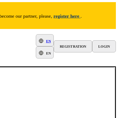
 become our partner, please,
register here
.
EN
REGISTRATION
LOGIN
EN