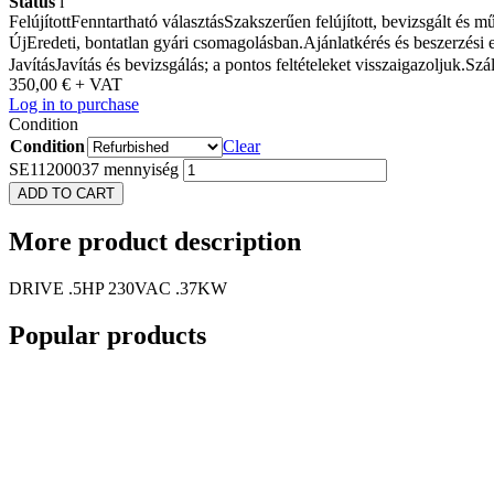
Status
i
Felújított
Fenntartható választás
Szakszerűen felújított, bevizsgált és 
Új
Eredeti, bontatlan gyári csomagolásban.
Ajánlatkérés és beszerzési 
Javítás
Javítás és bevizsgálás; a pontos feltételeket visszaigazoljuk.
Szál
350,00
€
+ VAT
Log in to purchase
Condition
Condition
Clear
SE11200037 mennyiség
ADD TO CART
More
product description
DRIVE .5HP 230VAC .37KW
Popular
products