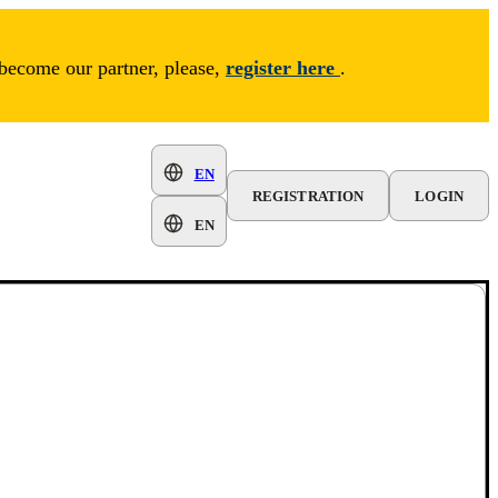
 become our partner, please,
register here
.
EN
REGISTRATION
LOGIN
EN