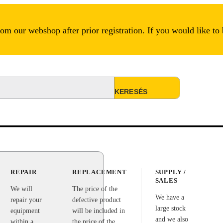
m our webshop after prior registration. If you would like to
REPAIR
REPLACEMENT
SUPPLY /
SALES
We will
The price of the
We have a
repair your
defective product
large stock
equipment
will be included in
and we also
within a
the price of the