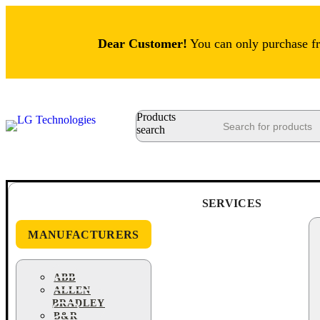
Dear Customer!
You can only purchase fro
Products
search
SERVICES
MANUFACTURERS
ABB
ALLEN
BRADLEY
B&R