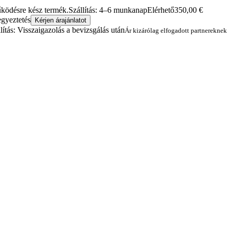
működésre kész termék.
Szállítás: 4–6 munkanap
Elérhető
350,00
€
egyeztetés
Kérjen árajánlatot
lítás: Visszaigazolás a bevizsgálás után
Ár kizárólag elfogadott partnereknek