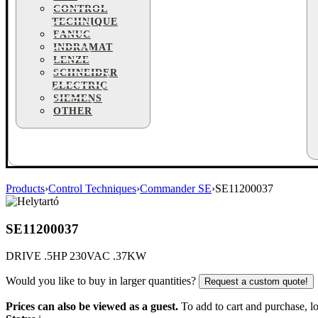
CONTROL
TECHNIQUE
FANUC
INDRAMAT
LENZE
SCHNEIDER
ELECTRIC
SIEMENS
OTHER
Products
›
Control Techniques
›
Commander SE
›
SE11200037
SE11200037
DRIVE .5HP 230VAC .37KW
Would you like to buy in larger quantities?
Request a custom quote!
Prices can also be viewed as a guest.
To add to cart and purchase, log