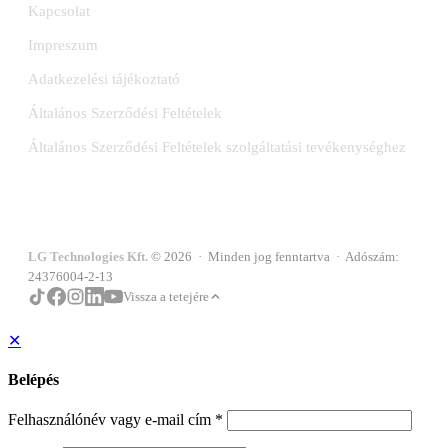
Kapcsolat
Impreszum
Adatkezelési tájékoztató
Általános Szerződési Feltételek
Általános Szerződési Feltételek szolgáltatási tevékenységhez
LG Technologies Kft.
© 2026 · Minden jog fenntartva · Adószám:
24376004-2-13
Vissza a tetejére
✕
Belépés
Felhasználónév vagy e-mail cím
*