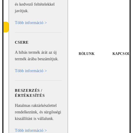
és kedvező feltételekkel
javítjuk.
Több információ >
CSERE
e
A hibás termék árát az új
RÓLUNK
KAPCSOLA
termék árába beszámítjuk.
Több információ >
BESZERZÉS /
ÉRTÉKESÍTÉS
Hatalmas raktárkészlettel
rendelkezünk, és sürgősségi
kiszállítást is vállalunk.
Több információ >