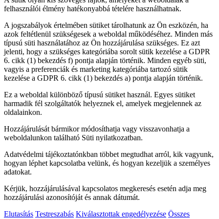
felhasználói élmény hatékonyabbá tételére használhatnak.
A jogszabályok értelmében sütiket tárolhatunk az Ön eszközén, ha
azok feltétlenül szükségesek a weboldal működéséhez. Minden más
típusú süti használatához az Ön hozzájárulása szükséges. Ez azt
jelenti, hogy a szükséges kategóriába sorolt sütik kezelése a GDPR
6. cikk (1) bekezdés f) pontja alapján történik. Minden egyéb süti,
vagyis a preferenciák és marketing kategóriába tartozó sütik
kezelése a GDPR 6. cikk (1) bekezdés a) pontja alapján történik.
Ez a weboldal különböző típusú sütiket használ. Egyes sütiket
harmadik fél szolgáltatók helyeznek el, amelyek megjelennek az
oldalainkon.
Hozzájárulását bármikor módosíthatja vagy visszavonhatja a
weboldalunkon található Süti nyilatkozatban.
Adatvédelmi tájékoztatónkban többet megtudhat arról, kik vagyunk,
hogyan léphet kapcsolatba velünk, és hogyan kezeljük a személyes
adatokat.
Kérjük, hozzájárulásával kapcsolatos megkeresés esetén adja meg
hozzájárulási azonosítóját és annak dátumát.
Elutasítás
Testreszabás
Kiválasztottak engedélyezése
Összes