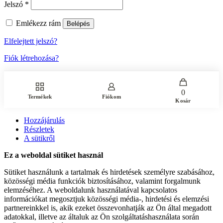
Jelszó
*
Emlékezz rám
Belépés
Elfelejtett jelszó?
Fiók létrehozása?
0
Termékek
Fiókom
Kosár
Hozzájárulás
Részletek
A sütikről
Ez a weboldal sütiket használ
Sütiket használunk a tartalmak és hirdetések személyre szabásához,
közösségi média funkciók biztosításához, valamint forgalmunk
elemzéséhez. A weboldalunk használatával kapcsolatos
információkat megosztjuk közösségi média-, hirdetési és elemzési
partnereinkkel is, akik ezeket összevonhatják az Ön által megadott
adatokkal, illetve az általuk az Ön szolgáltatáshasználata során