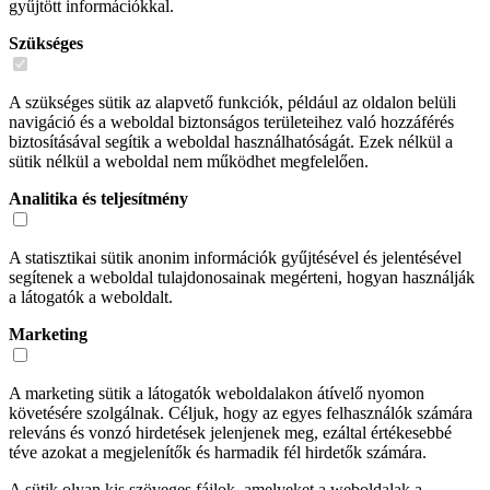
gyűjtött információkkal.
Szükséges
A szükséges sütik az alapvető funkciók, például az oldalon belüli
navigáció és a weboldal biztonságos területeihez való hozzáférés
biztosításával segítik a weboldal használhatóságát. Ezek nélkül a
sütik nélkül a weboldal nem működhet megfelelően.
Analitika és teljesítmény
A statisztikai sütik anonim információk gyűjtésével és jelentésével
segítenek a weboldal tulajdonosainak megérteni, hogyan használják
a látogatók a weboldalt.
Marketing
A marketing sütik a látogatók weboldalakon átívelő nyomon
követésére szolgálnak. Céljuk, hogy az egyes felhasználók számára
releváns és vonzó hirdetések jelenjenek meg, ezáltal értékesebbé
téve azokat a megjelenítők és harmadik fél hirdetők számára.
A sütik olyan kis szöveges fájlok, amelyeket a weboldalak a