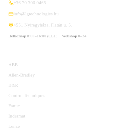
+36 70 300 0465
info@lgtechnologies.hu
4551 Nyíregyháza, Platán u. 5.
Hétköznap
8:00–16:00
(CET) · Webshop
0–24
GYÁRTÓK
ABB
Allen-Bradley
B&R
Control Techniques
Fanuc
Indramat
Lenze