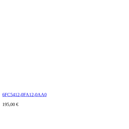
6FC5412-0FA12-0AA0
195,00
€