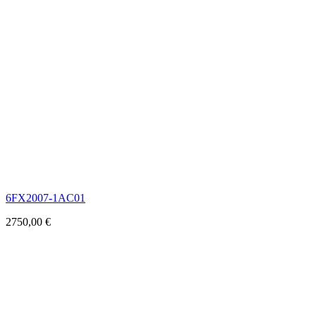
6FX2007-1AC01
2750,00
€