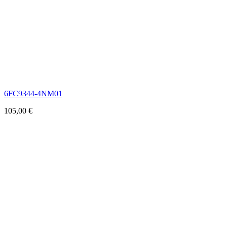
6FC9344-4NM01
105,00
€