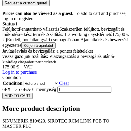
Request a custom quote!
Prices can also be viewed as a guest.
To add to cart and purchase,
log in or register.
Status
i
Felújított
Fenntartható választás
Szakszerűen felújított, bevizsgált és
működésre kész termék.
Szállítás: 1-3 working days
Elérhető
175,00
€
Új
Eredeti, bontatlan gyári csomagolásban.
Ajánlatkérés és beszerzési
egyeztetés
Kérjen árajánlatot
Javítás
Javítás és bevizsgálás; a pontos feltételeket
visszaigazoljuk.
Szállítás: Visszaigazolás a bevizsgálás után
Ár
kizárólag elfogadott partnereknek
175,00
€
+ VAT
Log in to purchase
Condition
Condition
Clear
6FX1135-6BA01 mennyiség
ADD TO CART
More
product description
SINUMERIK 810/820, SIROTEC RCM LINK PCB TO
MASTER PLC