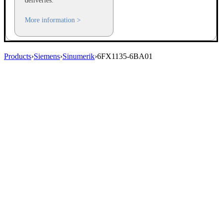
deliveries.
More information >
Products
›
Siemens
›
Sinumerik
›
6FX1135-6BA01