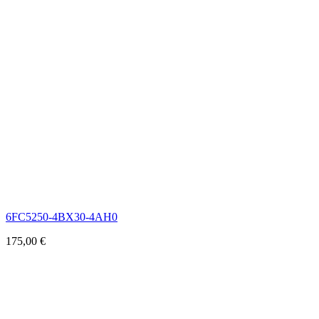
6FC5250-4BX30-4AH0
175,00
€