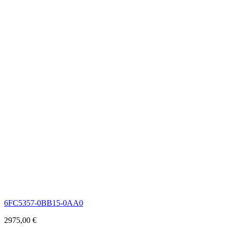
6FC5357-0BB15-0AA0
2975,00
€