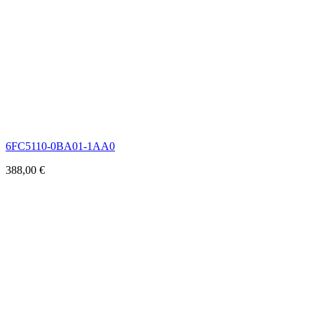
6FC5110-0BA01-1AA0
388,00
€