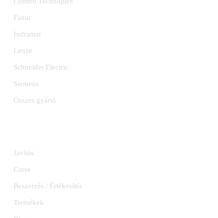
Control Techniques
Fanuc
Indramat
Lenze
Schneider Electric
Siemens
Összes gyártó
SZOLGÁLTATÁSOK
Javítás
Csere
Beszerzés / Értékesítés
Termékek