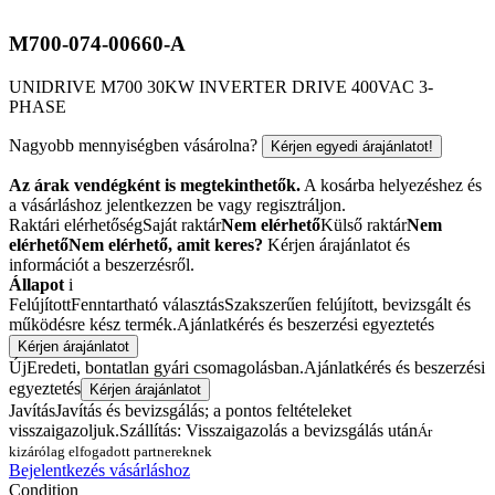
M700-074-00660-A
UNIDRIVE M700 30KW INVERTER DRIVE 400VAC 3-
PHASE
Nagyobb mennyiségben vásárolna?
Kérjen egyedi árajánlatot!
Az árak vendégként is megtekinthetők.
A kosárba helyezéshez és
a vásárláshoz jelentkezzen be vagy regisztráljon.
Raktári elérhetőség
Saját raktár
Nem elérhető
Külső raktár
Nem
elérhető
Nem elérhető, amit keres?
Kérjen árajánlatot és
információt a beszerzésről.
Állapot
i
Felújított
Fenntartható választás
Szakszerűen felújított, bevizsgált és
működésre kész termék.
Ajánlatkérés és beszerzési egyeztetés
Kérjen árajánlatot
Új
Eredeti, bontatlan gyári csomagolásban.
Ajánlatkérés és beszerzési
egyeztetés
Kérjen árajánlatot
Javítás
Javítás és bevizsgálás; a pontos feltételeket
visszaigazoljuk.
Szállítás: Visszaigazolás a bevizsgálás után
Ár
kizárólag elfogadott partnereknek
Bejelentkezés vásárláshoz
Condition