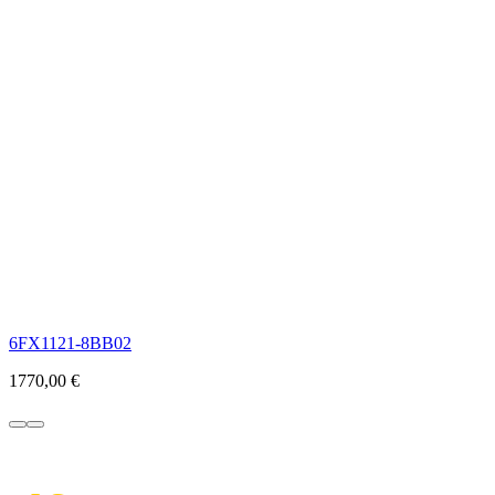
6FX1121-8BB02
1770,00
€