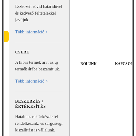
Eszközeit rövid határidővel
és kedvező feltételekkel
javítjuk.
Több információ >
CSERE
e
A hibás termék árát az új
RÓLUNK
KAPCSOLA
termék árába beszámítjuk.
Több információ >
BESZERZÉS /
ÉRTÉKESÍTÉS
Hatalmas raktárkészlettel
rendelkezünk, és sürgősségi
kiszállítást is vállalunk.