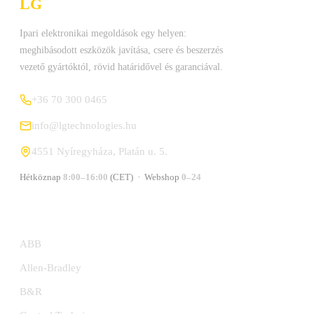
LG
Technologies Kft.
Ipari elektronikai megoldások egy helyen:
meghibásodott eszközök javítása, csere és beszerzés
vezető gyártóktól, rövid határidővel és garanciával.
+36 70 300 0465
info@lgtechnologies.hu
4551 Nyíregyháza, Platán u. 5.
Hétköznap
8:00–16:00
(CET) · Webshop
0–24
GYÁRTÓK
ABB
Allen-Bradley
B&R