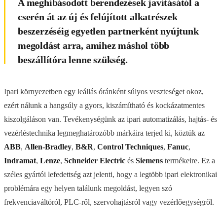
A meghibásodott berendezések javításától a
cserén át az új és felújított alkatrészek
beszerzéséig egyetlen partnerként nyújtunk
megoldást arra, amihez máshol több
beszállítóra lenne szükség.
Ipari környezetben egy leállás óránként súlyos veszteséget okoz,
ezért nálunk a hangsúly a gyors, kiszámítható és kockázatmentes
kiszolgáláson van. Tevékenységünk az ipari automatizálás, hajtás- és
vezérléstechnika legmeghatározóbb márkáira terjed ki, köztük az
ABB
,
Allen-Bradley
,
B&R
,
Control Techniques
,
Fanuc
,
Indramat
,
Lenze
,
Schneider Electric
és
Siemens
termékeire. Ez a
széles gyártói lefedettség azt jelenti, hogy a legtöbb ipari elektronikai
problémára egy helyen találunk megoldást, legyen szó
frekvenciaváltóról, PLC-ről, szervohajtásról vagy vezérlőegységről.