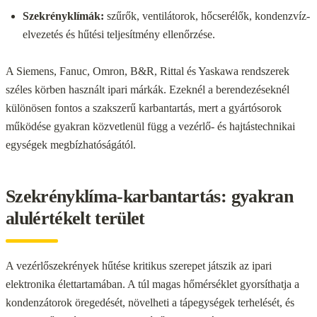
Szekrényklímák:
szűrők, ventilátorok, hőcserélők, kondenzvíz-
elvezetés és hűtési teljesítmény ellenőrzése.
A Siemens, Fanuc, Omron, B&R, Rittal és Yaskawa rendszerek
széles körben használt ipari márkák. Ezeknél a berendezéseknél
különösen fontos a szakszerű karbantartás, mert a gyártósorok
működése gyakran közvetlenül függ a vezérlő- és hajtástechnikai
egységek megbízhatóságától.
Szekrényklíma-karbantartás: gyakran
alulértékelt terület
A vezérlőszekrények hűtése kritikus szerepet játszik az ipari
elektronika élettartamában. A túl magas hőmérséklet gyorsíthatja a
kondenzátorok öregedését, növelheti a tápegységek terhelését, és