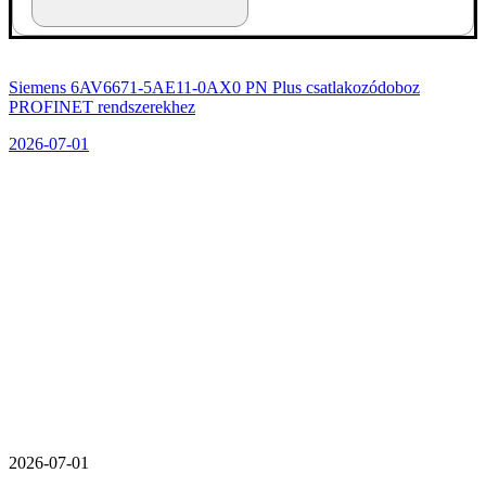
Siemens 6AV6671-5AE11-0AX0 PN Plus csatlakozódoboz
PROFINET rendszerekhez
2026-07-01
Nyári leállás: ipari
karbantartás és felújítás
2026-07-01