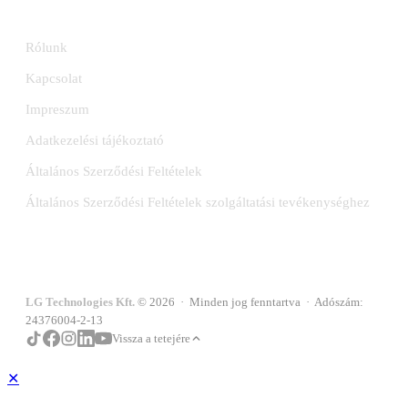
INFORMÁCIÓK
Rólunk
Kapcsolat
Impreszum
Adatkezelési tájékoztató
Általános Szerződési Feltételek
Általános Szerződési Feltételek szolgáltatási tevékenységhez
LG Technologies Kft.
© 2026 · Minden jog fenntartva · Adószám:
24376004-2-13
Vissza a tetejére
✕