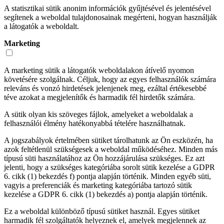
A statisztikai sütik anonim információk gyűjtésével és jelentésével
segítenek a weboldal tulajdonosainak megérteni, hogyan használják
a látogatók a weboldalt.
Marketing
A marketing sütik a látogatók weboldalakon átívelő nyomon
követésére szolgálnak. Céljuk, hogy az egyes felhasználók számára
releváns és vonzó hirdetések jelenjenek meg, ezáltal értékesebbé
téve azokat a megjelenítők és harmadik fél hirdetők számára.
A sütik olyan kis szöveges fájlok, amelyeket a weboldalak a
felhasználói élmény hatékonyabbá tételére használhatnak.
A jogszabályok értelmében sütiket tárolhatunk az Ön eszközén, ha
azok feltétlenül szükségesek a weboldal működéséhez. Minden más
típusú süti használatához az Ön hozzájárulása szükséges. Ez azt
jelenti, hogy a szükséges kategóriába sorolt sütik kezelése a GDPR
6. cikk (1) bekezdés f) pontja alapján történik. Minden egyéb süti,
vagyis a preferenciák és marketing kategóriába tartozó sütik
kezelése a GDPR 6. cikk (1) bekezdés a) pontja alapján történik.
Ez a weboldal különböző típusú sütiket használ. Egyes sütiket
harmadik fél szolgáltatók helyeznek el, amelyek megjelennek az