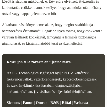
között is stabilan működnek-e. Egy előre elvégzett átvizsgálás és
karbantartás csökkenti annak esélyét, hogy az indulás után néhány
órával vagy nappal jelentkezzen hiba.
A karbantartás előnye nemcsak az, hogy meghosszabbíthatja a
berendezések élettartamát. Legalább ilyen fontos, hogy csökkenti a
váratlan leállások kockázatát, támogatja a termelés biztonságos
újraindítását, és kiszámíthatóbbá teszi az üzemeltetést.
Készüljön fel a zavartalan újraindításra.
Az LG Technologies segítséget nyújt PLC-alkatrészek,
frekvenciaváltók, vezérlőrendszerek, kapcsolóberendezések
és szekrényklímák tisztításában, diagnosztikájában,
karbantartásában, javításában és teljes körű felújításában.
Siemens | Fanuc | Omron | B&R | Rittal | Yaskawa