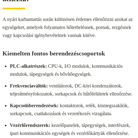
A nyári karbantartás során különösen érdemes ellenőrizni azokat az
egységeket, amelyek folyamatos hőterhelésnek, pornak, rezgésnek
vagy kapcsolási igénybevételnek vannak kitéve.
Kiemelten fontos berendezéscsoportok
PLC-alkatrészek:
CPU-k, I/O modulok, kommunikációs
modulok, tápegységek és bővítőegységek.
Frekvenciaváltók:
ventilátorok, DC-köri kondenzátorok,
teljesítményfokozatok, sorkapcsok és hűtőfelületek ellenőrzése.
Kapcsolóberendezések:
kontaktorok, relék, kismegszakítók,
sorkapcsok, csatlakozások és vezetékezés vizsgálata.
Vezérlőrendszerek:
kezelőpanelek, tápegységek, interfészek,
ipari kommunikációs egységek és vezérlőkártyák ellenőrzése.