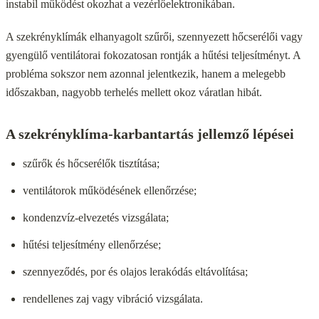
instabil működést okozhat a vezérlőelektronikában.
A szekrényklímák elhanyagolt szűrői, szennyezett hőcserélői vagy
gyengülő ventilátorai fokozatosan rontják a hűtési teljesítményt. A
probléma sokszor nem azonnal jelentkezik, hanem a melegebb
időszakban, nagyobb terhelés mellett okoz váratlan hibát.
A szekrényklíma-karbantartás jellemző lépései
szűrők és hőcserélők tisztítása;
ventilátorok működésének ellenőrzése;
kondenzvíz-elvezetés vizsgálata;
hűtési teljesítmény ellenőrzése;
szennyeződés, por és olajos lerakódás eltávolítása;
rendellenes zaj vagy vibráció vizsgálata.