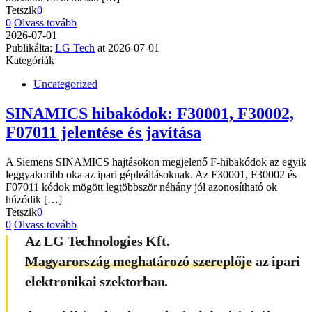
Tetszik
0
0
Olvass tovább
2026-07-01
Publikálta:
LG Tech
at
2026-07-01
Kategóriák
Uncategorized
SINAMICS hibakódok: F30001, F30002,
F07011 jelentése és javítása
A Siemens SINAMICS hajtásokon megjelenő F-hibakódok az egyik
leggyakoribb oka az ipari gépleállásoknak. Az F30001, F30002 és
F07011 kódok mögött legtöbbször néhány jól azonosítható ok
húzódik
[…]
Tetszik
0
0
Olvass tovább
Az
LG Technologies Kft.
Magyarország meghatározó szereplője
az ipari
elektronikai szektorban.