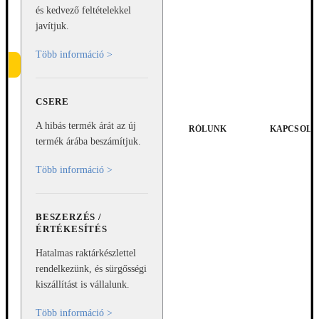
és kedvező feltételekkel
javítjuk.
Több információ >
CSERE
e
A hibás termék árát az új
RÓLUNK
KAPCSOLA
termék árába beszámítjuk.
Több információ >
BESZERZÉS /
ÉRTÉKESÍTÉS
Hatalmas raktárkészlettel
rendelkezünk, és sürgősségi
kiszállítást is vállalunk.
Több információ >