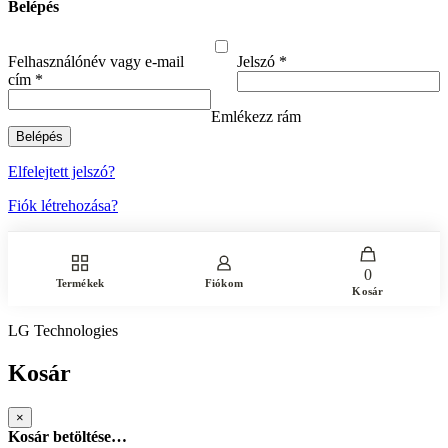
Belépés
Felhasználónév vagy e-mail
Jelszó
*
cím
*
Emlékezz rám
Belépés
Elfelejtett jelszó?
Fiók létrehozása?
0
Termékek
Fiókom
Kosár
LG Technologies
Kosár
×
Kosár betöltése…