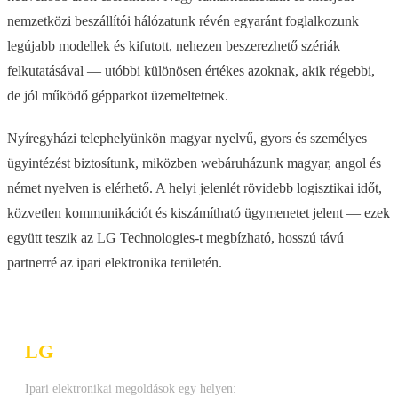
nemzetközi beszállítói hálózatunk révén egyaránt foglalkozunk
legújabb modellek és kifutott, nehezen beszerezhető szériák
felkutatásával — utóbbi különösen értékes azoknak, akik régebbi,
de jól működő gépparkot üzemeltetnek.
Nyíregyházi telephelyünkön magyar nyelvű, gyors és személyes
ügyintézést biztosítunk, miközben webáruházunk magyar, angol és
német nyelven is elérhető. A helyi jelenlét rövidebb logisztikai időt,
közvetlen kommunikációt és kiszámítható ügymenetet jelent — ezek
együtt teszik az LG Technologies-t megbízható, hosszú távú
partnerré az ipari elektronika területén.
LG
Technologies Kft.
Ipari elektronikai megoldások egy helyen: