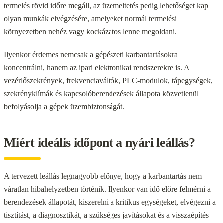
termelés rövid időre megáll, az üzemeltetés pedig lehetőséget kap
olyan munkák elvégzésére, amelyeket normál termelési
környezetben nehéz vagy kockázatos lenne megoldani.
Ilyenkor érdemes nemcsak a gépészeti karbantartásokra
koncentrálni, hanem az ipari elektronikai rendszerekre is. A
vezérlőszekrények, frekvenciaváltók, PLC-modulok, tápegységek,
szekrényklímák és kapcsolóberendezések állapota közvetlenül
befolyásolja a gépek üzembiztonságát.
Miért ideális időpont a nyári leállás?
A tervezett leállás legnagyobb előnye, hogy a karbantartás nem
váratlan hibahelyzetben történik. Ilyenkor van idő előre felmérni a
berendezések állapotát, kiszerelni a kritikus egységeket, elvégezni a
tisztítást, a diagnosztikát, a szükséges javításokat és a visszaépítés