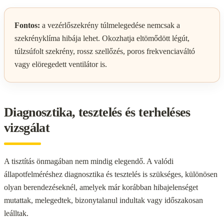
Fontos:
a vezérlőszekrény túlmelegedése nemcsak a
szekrényklíma hibája lehet. Okozhatja eltömődött légút,
túlzsúfolt szekrény, rossz szellőzés, poros frekvenciaváltó
vagy elöregedett ventilátor is.
Diagnosztika, tesztelés és terheléses
vizsgálat
A tisztítás önmagában nem mindig elegendő. A valódi
állapotfelméréshez diagnosztika és tesztelés is szükséges, különösen
olyan berendezéseknél, amelyek már korábban hibajelenséget
mutattak, melegedtek, bizonytalanul indultak vagy időszakosan
leálltak.