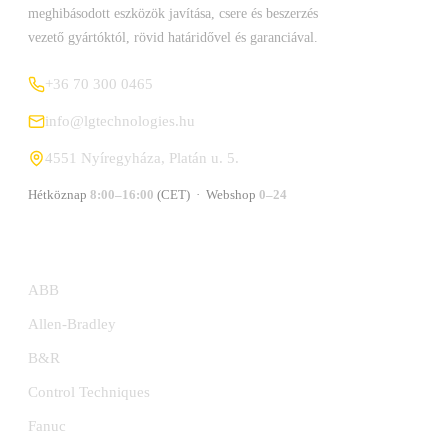
meghibásodott eszközök javítása, csere és beszerzés
vezető gyártóktól, rövid határidővel és garanciával.
+36 70 300 0465
info@lgtechnologies.hu
4551 Nyíregyháza, Platán u. 5.
Hétköznap
8:00–16:00
(CET) · Webshop
0–24
GYÁRTÓK
ABB
Allen-Bradley
B&R
Control Techniques
Fanuc