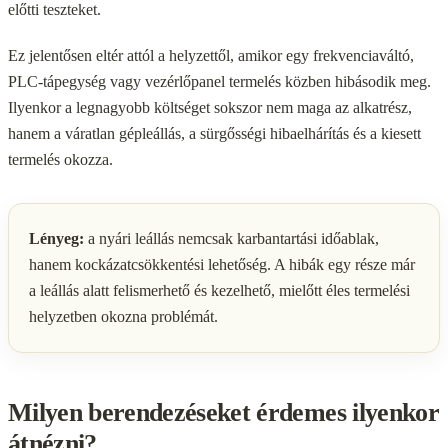
előtti teszteket.
Ez jelentősen eltér attól a helyzettől, amikor egy frekvenciaváltó,
PLC-tápegység vagy vezérlőpanel termelés közben hibásodik meg.
Ilyenkor a legnagyobb költséget sokszor nem maga az alkatrész,
hanem a váratlan gépleállás, a sürgősségi hibaelhárítás és a kiesett
termelés okozza.
Lényeg:
a nyári leállás nemcsak karbantartási időablak,
hanem kockázatcsökkentési lehetőség. A hibák egy része már
a leállás alatt felismerhető és kezelhető, mielőtt éles termelési
helyzetben okozna problémát.
Milyen berendezéseket érdemes ilyenkor
átnézni?