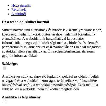
Hozzájárulás
Részletek
A sütikről
Ez a weboldal sütiket használ
Sütiket használunk a tartalmak és hirdetések személyre szabásához,
közösségi média funkciók biztosításához, valamint forgalmunk
elemzéséhez. A weboldalunk használatával kapcsolatos
információkat megosztjuk közösségi média-, hirdetési és elemzési
partnereinkkel is, akik ezeket összevonhatják az Ön által megadott
adatokkal, illetve az általuk az Ön szolgáltatáshasználata során
gyűjtött információkkal.
Szükséges
A szükséges sütik az alapvető funkciók, például az oldalon belüli
navigáció és a weboldal biztonságos területeihez való hozzáférés
biztosításával segítik a weboldal használhatóságát. Ezek nélkül a
sütik nélkül a weboldal nem működhet megfelelően.
Analitika és teljesítmény