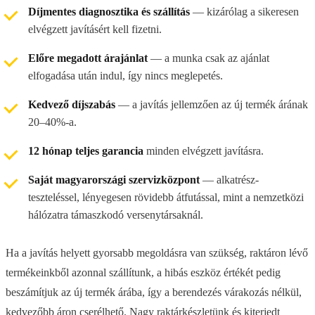
Díjmentes diagnosztika és szállítás
— kizárólag a sikeresen
elvégzett javításért kell fizetni.
Előre megadott árajánlat
— a munka csak az ajánlat
elfogadása után indul, így nincs meglepetés.
Kedvező díjszabás
— a javítás jellemzően az új termék árának
20–40%-a.
12 hónap teljes garancia
minden elvégzett javításra.
Saját magyarországi szervizközpont
— alkatrész-
teszteléssel, lényegesen rövidebb átfutással, mint a nemzetközi
hálózatra támaszkodó versenytársaknál.
Ha a javítás helyett gyorsabb megoldásra van szükség, raktáron lévő
termékeinkből azonnal szállítunk, a hibás eszköz értékét pedig
beszámítjuk az új termék árába, így a berendezés várakozás nélkül,
kedvezőbb áron cserélhető. Nagy raktárkészletünk és kiterjedt