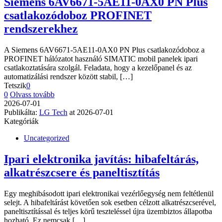
Siemens 6AV6671-5AE11-0AX0 PN Plus
csatlakozódoboz PROFINET
rendszerekhez
A Siemens 6AV6671-5AE11-0AX0 PN Plus csatlakozódoboz a
PROFINET hálózatot használó SIMATIC mobil panelek ipari
csatlakoztatására szolgál. Feladata, hogy a kezelőpanel és az
automatizálási rendszer között stabil,
[…]
Tetszik
0
0
Olvass tovább
2026-07-01
Publikálta:
LG Tech
at
2026-07-01
Kategóriák
Uncategorized
Ipari elektronika javítás: hibafeltárás,
alkatrészcsere és paneltisztítás
Egy meghibásodott ipari elektronikai vezérlőegység nem feltétlenül
selejt. A hibafeltárást követően sok esetben célzott alkatrészcserével,
paneltisztítással és teljes körű teszteléssel újra üzembiztos állapotba
hozható. Ez nemcsak
[…]