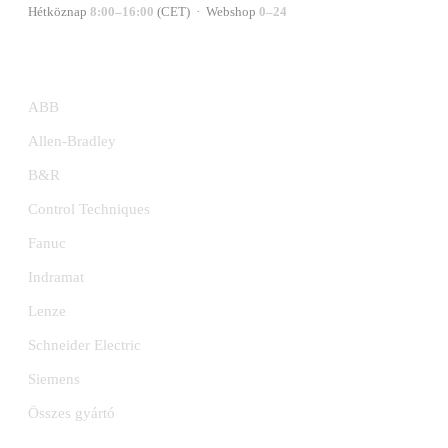
Hétköznap
8:00–16:00
(CET) · Webshop
0–24
GYÁRTÓK
ABB
Allen-Bradley
B&R
Control Techniques
Fanuc
Indramat
Lenze
Schneider Electric
Siemens
Összes gyártó