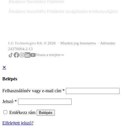
Általános Szerződési Feltételek
Általános Szerződési Feltételek szolgáltatási tevékenységhez
LG Technologies Kft.
© 2026 · Minden jog fenntartva · Adószám:
24376004-2-13
Vissza a tetejére
✕
Belépés
Felhasználónév vagy e-mail cím
*
Jelszó
*
Emlékezz rám
Belépés
Elfelejtett jelszó?