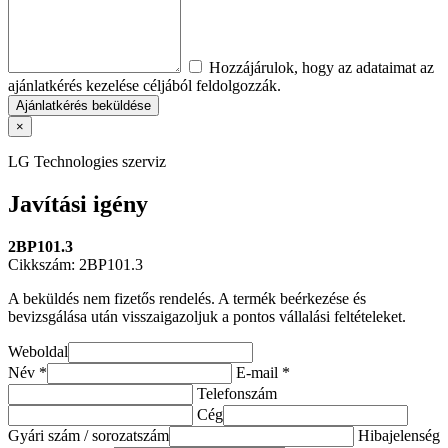
Hozzájárulok, hogy az adataimat az
ajánlatkérés kezelése céljából feldolgozzák.
Ajánlatkérés beküldése
×
LG Technologies szerviz
Javítási igény
2BP101.3
Cikkszám:
2BP101.3
A beküldés nem fizetős rendelés. A termék beérkezése és
bevizsgálása után visszaigazoljuk a pontos vállalási feltételeket.
Weboldal
Név *
E-mail *
Telefonszám
Cég
Gyári szám / sorozatszám
Hibajelenség