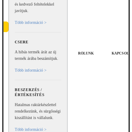
és kedvező feltételekkel
javítjuk.
Több információ >
CSERE
e
A hibás termék árát az új
RÓLUNK
KAPCSOLA
termék árába beszámítjuk.
Több információ >
BESZERZÉS /
ÉRTÉKESÍTÉS
Hatalmas raktárkészlettel
rendelkezünk, és sürgősségi
kiszállítást is vállalunk.
Több információ >