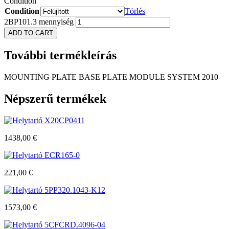
Condition
Condition
Törlés
2BP101.3 mennyiség
ADD TO CART
További
termékleírás
MOUNTING PLATE BASE PLATE MODULE SYSTEM 2010
Népszerű
termékek
X20CP0411
1438,00
€
ECR165-0
221,00
€
5PP320.1043-K12
1573,00
€
5CFCRD.4096-04