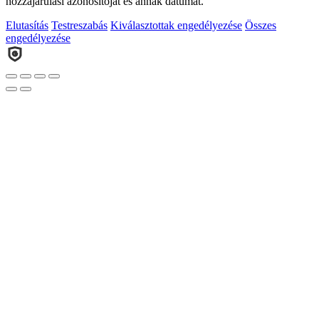
hozzájárulási azonosítóját és annak dátumát.
Elutasítás
Testreszabás
Kiválasztottak engedélyezése
Összes
engedélyezése