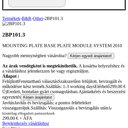
Termékek
›
B&R
›
Other
›
2BP101.3
2BP101.3
MOUNTING PLATE BASE PLATE MODULE SYSTEM 2010
Nagyobb mennyiségben vásárolna?
Kérjen egyedi árajánlatot!
Az árak vendégként is megtekinthetők.
A kosárba helyezéshez és
a vásárláshoz jelentkezzen be vagy regisztráljon.
Állapot
i
Felújított
Fenntartható választás
Szakszerűen felújított, bevizsgált és
működésre kész termék.
Szállítás: 1-3 working days
Elérhető
299,00
€
Új
Eredeti, bontatlan gyári csomagolásban.
Ajánlatkérés és beszerzési
egyeztetés
Kérjen árajánlatot
Javítás
Javítás és bevizsgálás; a pontos feltételeket
visszaigazoljuk.
Szállítás: Visszaigazolás a bevizsgálás után
Ár
kizárólag elfogadott partnereknek
299,00
€
+ ÁFA
Bejelentkezés vásárláshoz