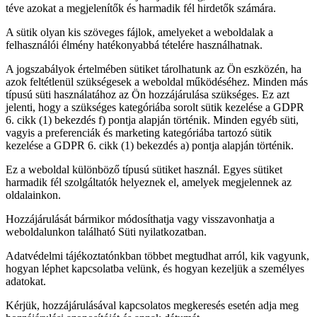
téve azokat a megjelenítők és harmadik fél hirdetők számára.
A sütik olyan kis szöveges fájlok, amelyeket a weboldalak a
felhasználói élmény hatékonyabbá tételére használhatnak.
A jogszabályok értelmében sütiket tárolhatunk az Ön eszközén, ha
azok feltétlenül szükségesek a weboldal működéséhez. Minden más
típusú süti használatához az Ön hozzájárulása szükséges. Ez azt
jelenti, hogy a szükséges kategóriába sorolt sütik kezelése a GDPR
6. cikk (1) bekezdés f) pontja alapján történik. Minden egyéb süti,
vagyis a preferenciák és marketing kategóriába tartozó sütik
kezelése a GDPR 6. cikk (1) bekezdés a) pontja alapján történik.
Ez a weboldal különböző típusú sütiket használ. Egyes sütiket
harmadik fél szolgáltatók helyeznek el, amelyek megjelennek az
oldalainkon.
Hozzájárulását bármikor módosíthatja vagy visszavonhatja a
weboldalunkon található Süti nyilatkozatban.
Adatvédelmi tájékoztatónkban többet megtudhat arról, kik vagyunk,
hogyan léphet kapcsolatba velünk, és hogyan kezeljük a személyes
adatokat.
Kérjük, hozzájárulásával kapcsolatos megkeresés esetén adja meg