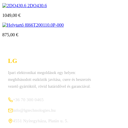
2DO430.6
1049,00
€
8I66T200110.0P-000
875,00
€
LG
Technologies Kft.
Ipari elektronikai megoldások egy helyen:
meghibásodott eszközök javítása, csere és beszerzés
vezető gyártóktól, rövid határidővel és garanciával.
+36 70 300 0465
info@lgtechnologies.hu
4551 Nyíregyháza, Platán u. 5.