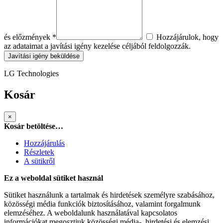
és előzmények *
Hozzájárulok, hogy
az adataimat a javítási igény kezelése céljából feldolgozzák.
Javítási igény beküldése
LG Technologies
Kosár
×
Kosár betöltése…
Hozzájárulás
Részletek
A sütikről
Ez a weboldal sütiket használ
Sütiket használunk a tartalmak és hirdetések személyre szabásához,
közösségi média funkciók biztosításához, valamint forgalmunk
elemzéséhez. A weboldalunk használatával kapcsolatos
információkat megosztjuk közösségi média-, hirdetési és elemzési