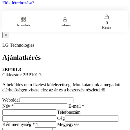
Fiók létrehozása?
0
Termékek
Fiókom
Kosár
×
LG Technologies
Ajánlatkérés
2BP101.3
Cikkszám: 2BP101.3
A beküldés nem fizetési kötelezettség. Munkatársunk a megadott
elérhetőségen visszajelez az ár és a beszerzés részleteiről.
Weboldal
Név *
E-mail *
Telefonszám
Cég
Kért mennyiség *
Megjegyzés