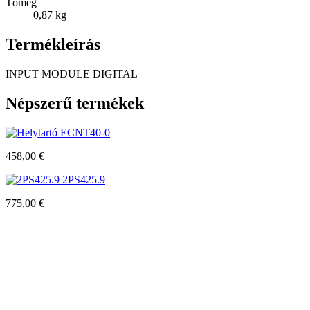
Tömeg
0,87 kg
Termék
leírás
INPUT MODULE DIGITAL
Népszerű
termékek
ECNT40-0
458,00
€
2PS425.9
775,00
€