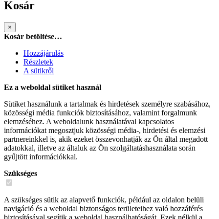
Kosár
×
Kosár betöltése…
Hozzájárulás
Részletek
A sütikről
Ez a weboldal sütiket használ
Sütiket használunk a tartalmak és hirdetések személyre szabásához,
közösségi média funkciók biztosításához, valamint forgalmunk
elemzéséhez. A weboldalunk használatával kapcsolatos
információkat megosztjuk közösségi média-, hirdetési és elemzési
partnereinkkel is, akik ezeket összevonhatják az Ön által megadott
adatokkal, illetve az általuk az Ön szolgáltatáshasználata során
gyűjtött információkkal.
Szükséges
A szükséges sütik az alapvető funkciók, például az oldalon belüli
navigáció és a weboldal biztonságos területeihez való hozzáférés
biztosításával segítik a weboldal használhatóságát. Ezek nélkül a