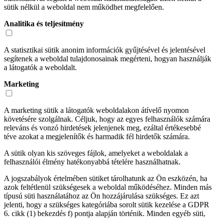
sütik nélkül a weboldal nem működhet megfelelően.
Analitika és teljesítmény
A statisztikai sütik anonim információk gyűjtésével és jelentésével
segítenek a weboldal tulajdonosainak megérteni, hogyan használják
a látogatók a weboldalt.
Marketing
A marketing sütik a látogatók weboldalakon átívelő nyomon
követésére szolgálnak. Céljuk, hogy az egyes felhasználók számára
releváns és vonzó hirdetések jelenjenek meg, ezáltal értékesebbé
téve azokat a megjelenítők és harmadik fél hirdetők számára.
A sütik olyan kis szöveges fájlok, amelyeket a weboldalak a
felhasználói élmény hatékonyabbá tételére használhatnak.
A jogszabályok értelmében sütiket tárolhatunk az Ön eszközén, ha
azok feltétlenül szükségesek a weboldal működéséhez. Minden más
típusú süti használatához az Ön hozzájárulása szükséges. Ez azt
jelenti, hogy a szükséges kategóriába sorolt sütik kezelése a GDPR
6. cikk (1) bekezdés f) pontja alapján történik. Minden egyéb süti,