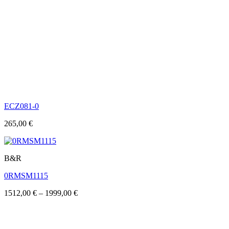
ECZ081-0
265,00
€
B&R
0RMSM1115
1512,00
€
–
1999,00
€