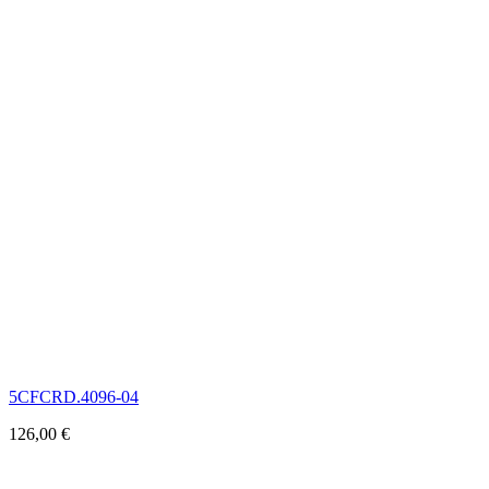
5CFCRD.4096-04
126,00
€