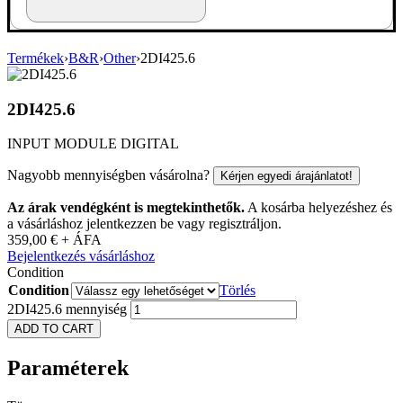
Termékek
›
B&R
›
Other
›
2DI425.6
2DI425.6
INPUT MODULE DIGITAL
Nagyobb mennyiségben vásárolna?
Kérjen egyedi árajánlatot!
Az árak vendégként is megtekinthetők.
A kosárba helyezéshez és
a vásárláshoz jelentkezzen be vagy regisztráljon.
359,00
€
+ ÁFA
Bejelentkezés vásárláshoz
Condition
Condition
Törlés
2DI425.6 mennyiség
ADD TO CART
Paraméterek