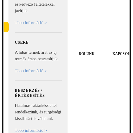
és kedvező feltételekkel
javítjuk.
Több információ >
CSERE
e
A hibás termék árát az új
RÓLUNK
KAPCSOLA
termék árába beszámítjuk.
Több információ >
BESZERZÉS /
ÉRTÉKESÍTÉS
Hatalmas raktárkészlettel
rendelkezünk, és sürgősségi
kiszállítást is vállalunk.
Több információ >