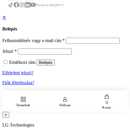
Vissza a tetejére
✕
Belépés
Felhasználónév vagy e-mail cím
*
Jelszó
*
Emlékezz rám
Belépés
Elfelejtett jelszó?
Fiók létrehozása?
0
Termékek
Fiókom
Kosár
×
LG Technologies