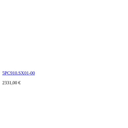
5PC910.SX01-00
2331,00
€