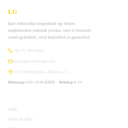
LG
Technologies Kft.
Ipari elektronikai megoldások egy helyen:
meghibásodott eszközök javítása, csere és beszerzés
vezető gyártóktól, rövid határidővel és garanciával.
+36 70 300 0465
info@lgtechnologies.hu
4551 Nyíregyháza, Platán u. 5.
Hétköznap
8:00–16:00
(CET) · Webshop
0–24
GYÁRTÓK
ABB
Allen-Bradley