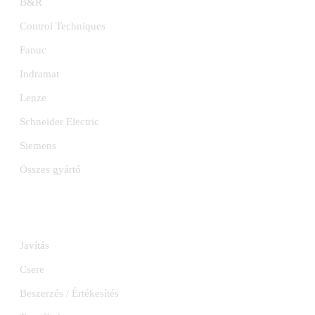
B&R
Control Techniques
Fanuc
Indramat
Lenze
Schneider Electric
Siemens
Összes gyártó
SZOLGÁLTATÁSOK
Javítás
Csere
Beszerzés / Értékesítés