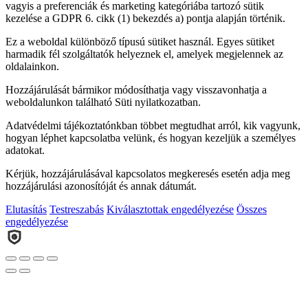
vagyis a preferenciák és marketing kategóriába tartozó sütik
kezelése a GDPR 6. cikk (1) bekezdés a) pontja alapján történik.
Ez a weboldal különböző típusú sütiket használ. Egyes sütiket
harmadik fél szolgáltatók helyeznek el, amelyek megjelennek az
oldalainkon.
Hozzájárulását bármikor módosíthatja vagy visszavonhatja a
weboldalunkon található Süti nyilatkozatban.
Adatvédelmi tájékoztatónkban többet megtudhat arról, kik vagyunk,
hogyan léphet kapcsolatba velünk, és hogyan kezeljük a személyes
adatokat.
Kérjük, hozzájárulásával kapcsolatos megkeresés esetén adja meg
hozzájárulási azonosítóját és annak dátumát.
Elutasítás
Testreszabás
Kiválasztottak engedélyezése
Összes
engedélyezése