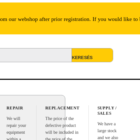
m our webshop after prior registration. If you would like to
REPAIR
REPLACEMENT
SUPPLY /
SALES
We will
The price of the
We have a
repair your
defective product
large stock
equipment
will be included in
and we also
within a
the price of the