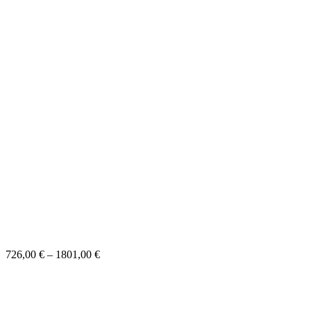
726,00
€
–
1801,00
€