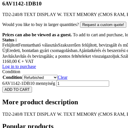
6AV1142-1DB10
TD2-240/8 TEXT DISPLAY W. TEXT MEMORY (CMOS RAM, 
Would you like to buy in larger quantities?
Request a custom quote!
Prices can also be viewed as a guest.
To add to cart and purchase, log
Status
i
Felújított
Fenntartható választás
Szakszerűen felújított, bevizsgált és 
Új
Eredeti, bontatlan gyári csomagolásban.
Ajánlatkérés és beszerzési 
Javítás
Javítás és bevizsgálás; a pontos feltételeket visszaigazoljuk.
Szál
1160,00
€
+ VAT
Log in to purchase
Condition
Condition
Clear
6AV1142-1DB10 mennyiség
ADD TO CART
More
product description
TD2-240/8 TEXT DISPLAY W. TEXT MEMORY (CMOS RAM, 
Popular
products