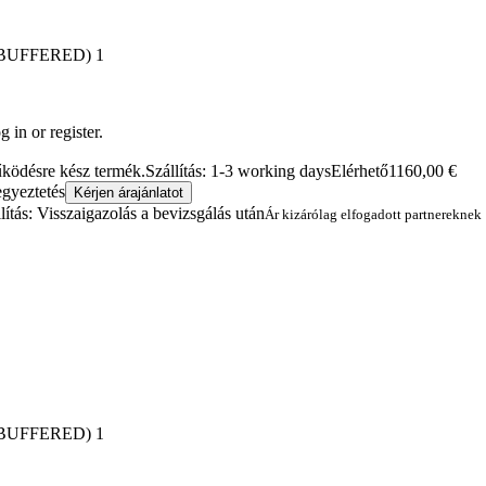
BUFFERED) 1
 in or register.
működésre kész termék.
Szállítás: 1-3 working days
Elérhető
1160,00
€
egyeztetés
Kérjen árajánlatot
lítás: Visszaigazolás a bevizsgálás után
Ár kizárólag elfogadott partnereknek
BUFFERED) 1