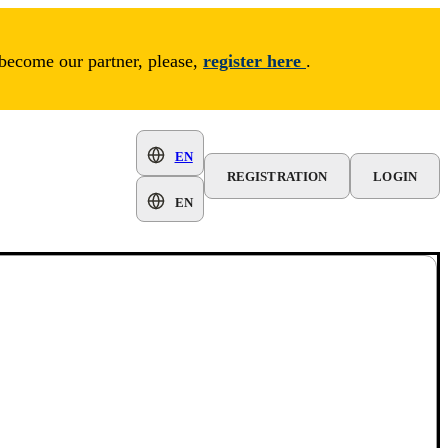
 become our partner, please,
register here
.
EN
REGISTRATION
LOGIN
EN