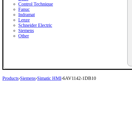
Control Technique
Fanuc
Indramat
Lenze
Schneider Electric
Siemens
Other
Products
›
Siemens
›
Simatic HMI
›
6AV1142-1DB10