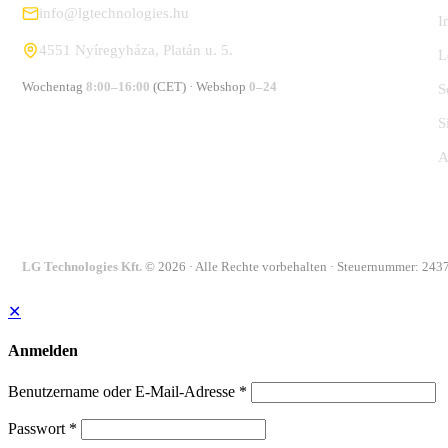
info@lgtechnologies.hu
I
4551 Nyíregyháza, Platán u. 5.
L
Wochentag
8:00–16:00
(CET) · Webshop
0–24
S
S
A
LG Technologies Kft.
© 2026 · Alle Rechte vorbehalten · Steuernummer: 24
✕
Anmelden
Benutzername oder E-Mail-Adresse
*
Passwort
*