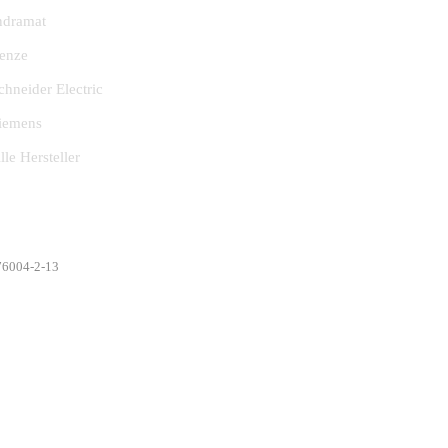
ndramat
enze
chneider Electric
iemens
lle Hersteller
376004-2-13