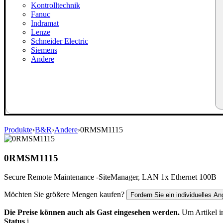
Kontrolltechnik
Fanuc
Indramat
Lenze
Schneider Electric
Siemens
Andere
Produkte
›
B&R
›
Andere
›
0RMSM1115
0RMSM1115
Secure Remote Maintenance -SiteManager, LAN 1x Ethernet 100B
Möchten Sie größere Mengen kaufen?
Fordern Sie ein individuelles An
Die Preise können auch als Gast eingesehen werden.
Um Artikel in
Status
i