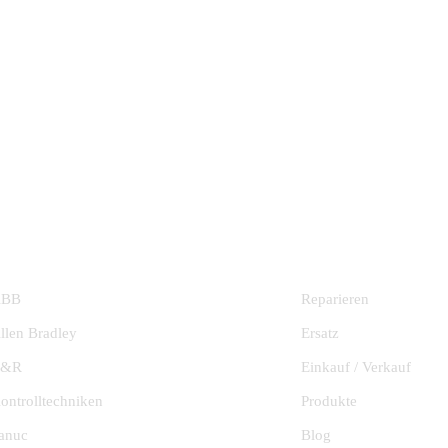
HERSTELLER
DIENSTLEISTU
ABB
Reparieren
llen Bradley
Ersatz
B&R
Einkauf / Verkauf
ontrolltechniken
Produkte
anuc
Blog