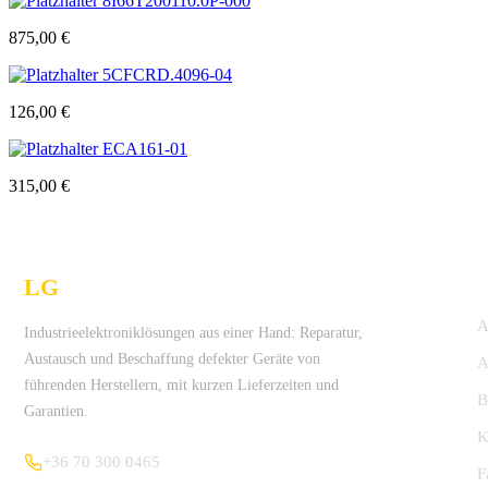
8I66T200110.0P-000
875,00
€
5CFCRD.4096-04
126,00
€
ECA161-01
315,00
€
LG
Technologies Ltd.
Industrieelektroniklösungen aus einer Hand: Reparatur,
Austausch und Beschaffung defekter Geräte von
A
führenden Herstellern, mit kurzen Lieferzeiten und
Garantien.
K
+36 70 300 0465
F