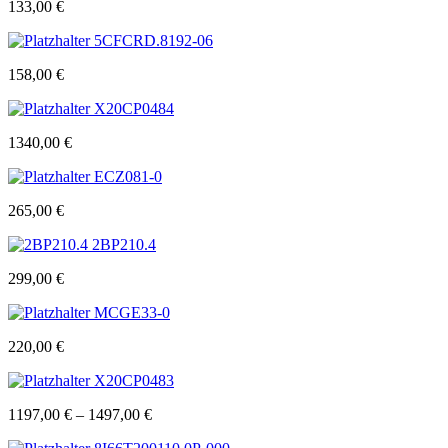
133,00
€
5CFCRD.8192-06
158,00
€
X20CP0484
1340,00
€
ECZ081-0
265,00
€
2BP210.4
299,00
€
MCGE33-0
220,00
€
X20CP0483
1197,00
€
–
1497,00
€