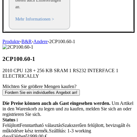
bieten auch Eillieferungen
an.
Mehr Informationen >
Produkte
›
B&R
›
Andere
›
2CP100.60-1
2CP100.60-1
2010 CPU 128 + 256 KB SRAM 1 RS232 INTERFACE 1
ELECTRICALLY
Möchten Sie größere Mengen kaufen?
Fordern Sie ein individuelles Angebot an!
Die Preise können auch als Gast eingesehen werden.
Um Artikel
in den Warenkorb zu legen und zu kaufen, melden Sie sich an oder
registrieren Sie sich.
Status
i
Felújított
Fenntartható választás
Szakszerűen felújított, bevizsgált és
működésre kész termék.
Szállítás: 1-3 working
days
Elérhető
1999,00
€