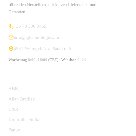
führenden Herstellern, mit kurzen Lieferzeiten und
Garantien.
+36 70 300 0465
info@lgtechnologies.hu
4551 Nyíregyháza, Platán u. 5.
Wochentag
8:00–16:00
(CET) · Webshop
0–24
HERSTELLER
ABB
Allen Bradley
B&R
Kontrolltechniken
Fanuc