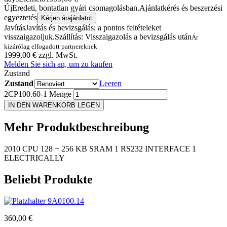
Új
Eredeti, bontatlan gyári csomagolásban.
Ajánlatkérés és beszerzési
egyeztetés
Kérjen árajánlatot
Javítás
Javítás és bevizsgálás; a pontos feltételeket
visszaigazoljuk.
Szállítás: Visszaigazolás a bevizsgálás után
Ár
kizárólag elfogadott partnereknek
1999,00
€
zzgl. MwSt.
Melden Sie sich an, um zu kaufen
Zustand
Zustand
Leeren
2CP100.60-1 Menge
IN DEN WARENKORB LEGEN
Mehr
Produktbeschreibung
2010 CPU 128 + 256 KB SRAM 1 RS232 INTERFACE 1
ELECTRICALLY
Beliebt
Produkte
9A0100.14
360,00
€